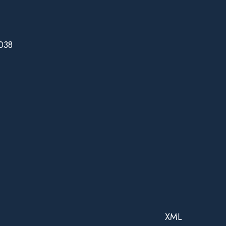
038
XML