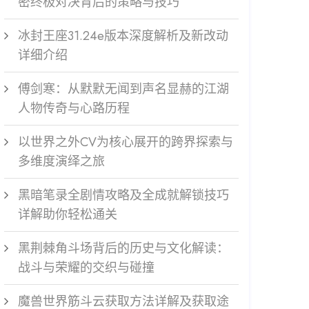
密终极对决背后的策略与技巧
冰封王座31.24e版本深度解析及新改动
详细介绍
傅剑寒：从默默无闻到声名显赫的江湖
人物传奇与心路历程
以世界之外CV为核心展开的跨界探索与
多维度演绎之旅
黑暗笔录全剧情攻略及全成就解锁技巧
详解助你轻松通关
黑荆棘角斗场背后的历史与文化解读：
战斗与荣耀的交织与碰撞
魔兽世界筋斗云获取方法详解及获取途