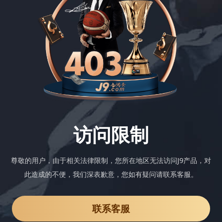
访问限制
尊敬的用户，由于相关法律限制，您所在地区无法访问J9产品，对
此造成的不便，我们深表歉意，您如有疑问请联系客服。
联系客服