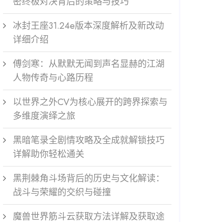
密终极对决背后的策略与技巧
冰封王座31.24e版本深度解析及新改动
详细介绍
傅剑寒：从默默无闻到声名显赫的江湖
人物传奇与心路历程
以世界之外CV为核心展开的跨界探索与
多维度演绎之旅
黑暗笔录全剧情攻略及全成就解锁技巧
详解助你轻松通关
黑荆棘角斗场背后的历史与文化解读：
战斗与荣耀的交织与碰撞
魔兽世界筋斗云获取方法详解及获取途